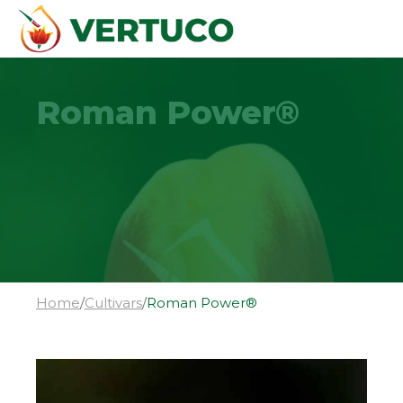
Roman Power®
Home
/
Cultivars
/
Roman Power®