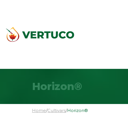
Horizon®
Home
/
Cultivars
/
Horizon®