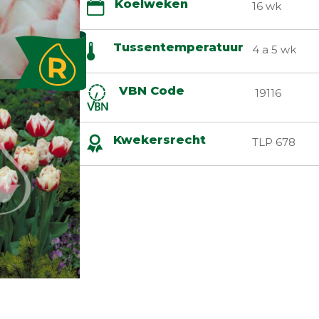
Koelweken
16 wk
Tussentemperatuur
4 a 5 wk
VBN Code
19116
Kwekersrecht
TLP 678