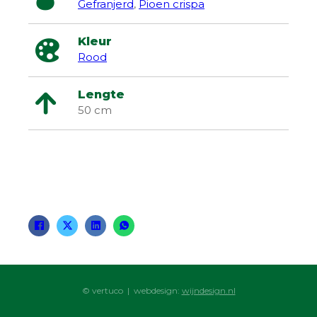
Gefranjerd
,
Pioen crispa
Kleur
Rood
Lengte
50 cm
© vertuco | webdesign:
wijndesign.nl