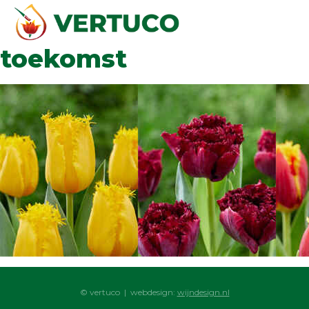
toekomst
© vertuco | webdesign:
wijndesign.nl