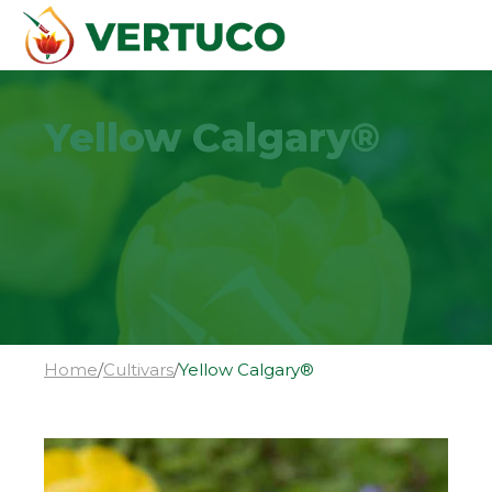
Yellow Calgary®
Home
/
Cultivars
/
Yellow Calgary®