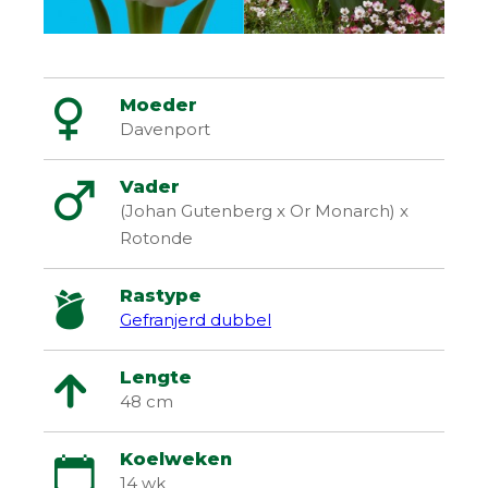
Moeder
Davenport
Vader
(Johan Gutenberg x Or Monarch) x
Rotonde
Rastype
Gefranjerd dubbel
Lengte
48 cm
Koelweken
14 wk