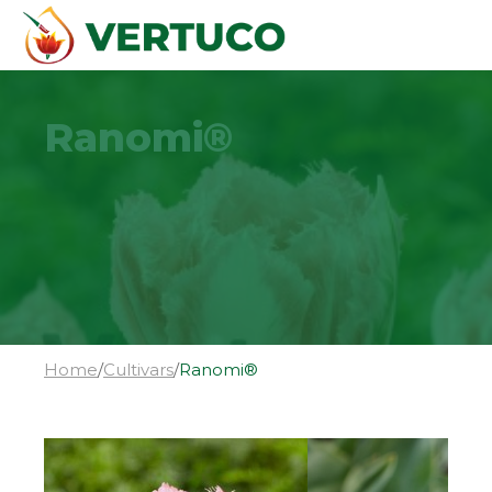
Ranomi®
Home
/
Cultivars
/
Ranomi®