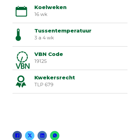
Koelweken
16 wk
Tussentemperatuur
3 a 4 wk
VBN Code
19125
Kwekersrecht
TLP 679