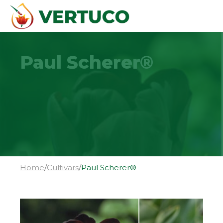
Paul Scherer®
Home
/
Cultivars
/
Paul Scherer®