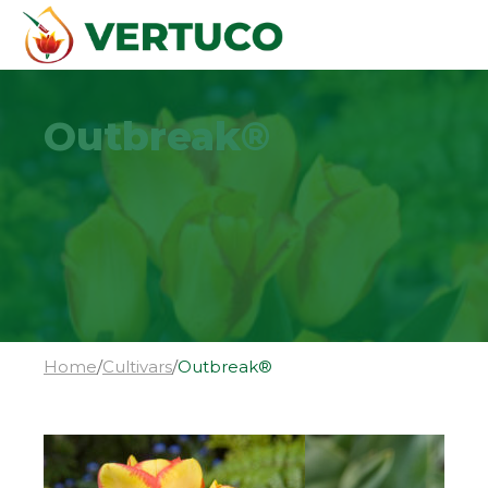
Outbreak®
Home
/
Cultivars
/
Outbreak®