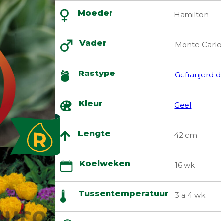
Moeder
Hamilton
Vader
Monte Carl
Rastype
Gefranjerd 
Kleur
Geel
Lengte
42 cm
Koelweken
16 wk
Tussentemperatuur
3 a 4 wk