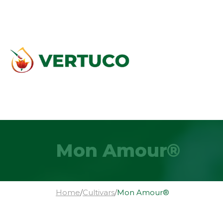
Mon Amour®
Home
/
Cultivars
/
Mon Amour®