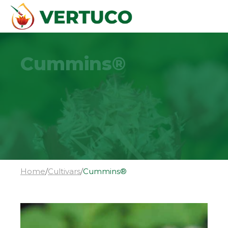
Cummins®
Home
/
Cultivars
/
Cummins®