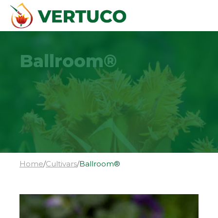
Ballroom®
Home
/
Cultivars
/
Ballroom®