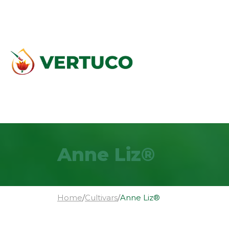
Anne Liz®
Home
/
Cultivars
/
Anne Liz®