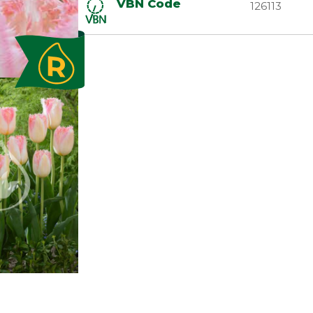
VBN Code
126113